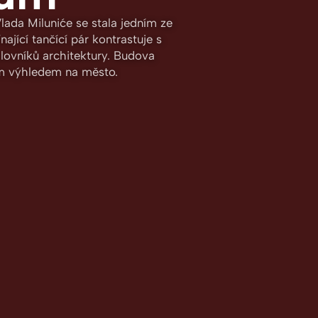
lada Miluniće se stala jedním ze
jící tančící pár kontrastuje s
ilovníků architektury. Budova
ým výhledem na město.