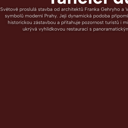
Světově proslulá stavba od architektů Franka Gehryho a V
symbolů moderní Prahy. Její dynamická podoba připomína
historickou zástavbou a přitahuje pozornost turistů i m
ukrývá vyhlídkovou restauraci s panoramatick