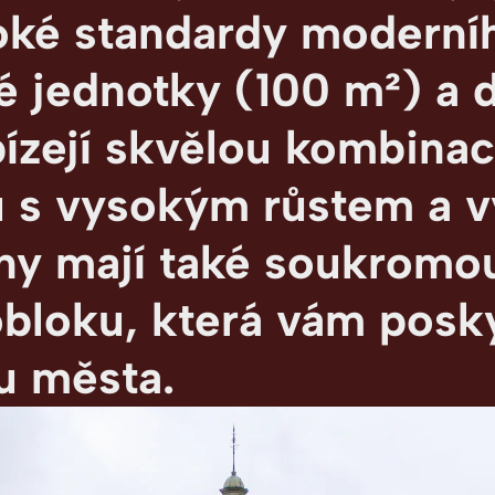
soké standardy moderní
né jednotky (100 m²) a 
 přináší
ízejí skvělou kombinac
í nabízí
aje a metra
lu s vysokým růstem a 
ny mají také soukromo
obloku, která vám posk
ru města.