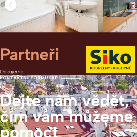
Partneři
Děkujeme
KONTAKTNÍ FORMULÁŘ
Dejte nám vědět,
čím vám můžeme
pomoct