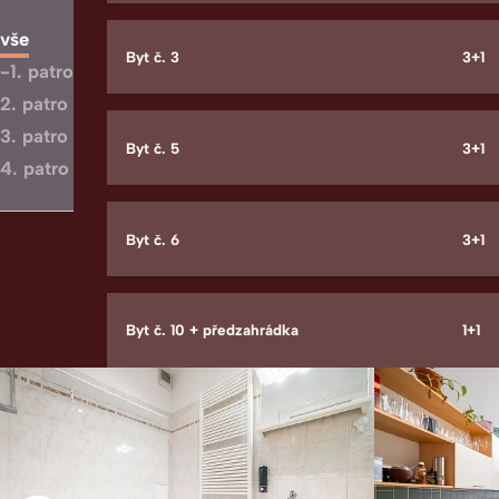
vše
Byt č. 3
3+1
-1. patro
2. patro
3. patro
Byt č. 5
3+1
4. patro
Byt č. 6
3+1
Byt č. 10 + předzahrádka
1+1