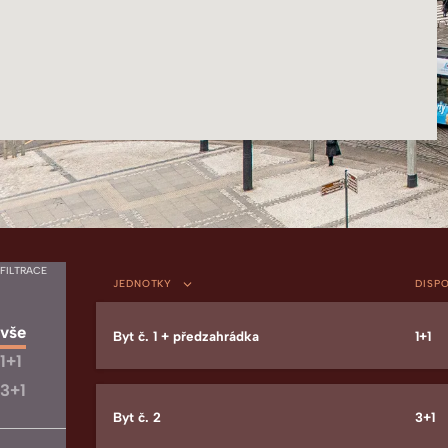
Vyberte si
Va
FILTRACE
JEDNOTKY
DISP
vše
Byt č. 1 + předzahrádka
1+1
1+1
3+1
Byt č. 2
3+1