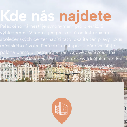
Kde nás
najdete
Palackého náměstí je synonymem pro prestiž. S
výhledem na Vltavu a jen pár kroků od kulturních i
společenských center nabízí tato lokalita ten pravý luxus
městského života. Perfektní dostupnost vám zajišťuje
poloha přímo u metra a na tramvajové zastávce. Plná
občanská vybavenost činí z této adresy ideální místo k
životu i investici. Přízemní byty skýtají navíc možnost
vyjít do klidné předzahrádky ve vnitrobloku, což je v
samém centru Prahy vzácný nadstandard.