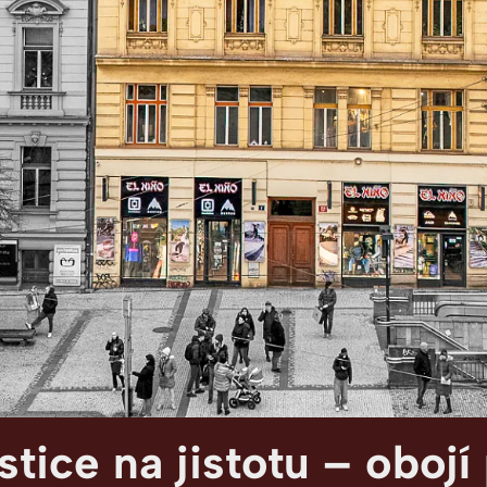
ěstí 2
tice na jistotu – obojí 