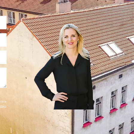
čtěte
údajů
.