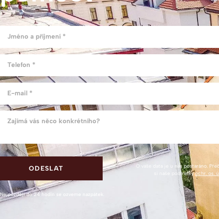
Jméno a příjmení *
Telefon *
E-mail *
Zajímá vás něco konkrétního?
O vaše data je u nás postaráno. Pře
si naše podmínky
ochr. os. 
Nejpozději do 24 hodin se ozveme nazpátek.