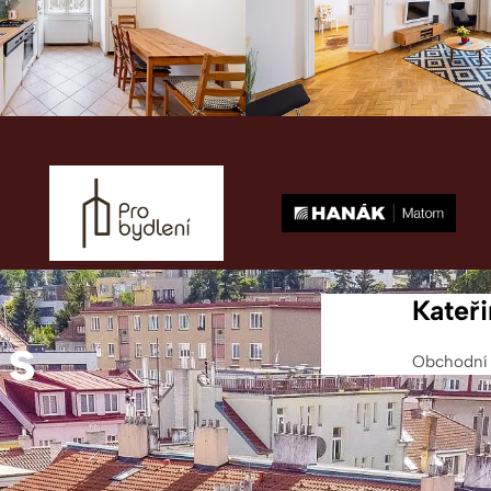
Kateř
 s
Obchodní 