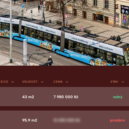
še vysněné bydle
OZICE
VELIKOST
CENA
STAV
43 m2
7 980 000 Kč
volný
95.9 m2
13 490 000 Kč
prodáno