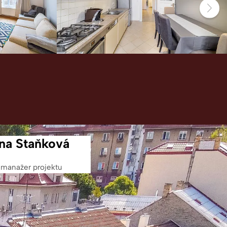
ina Staňková
manažer projektu