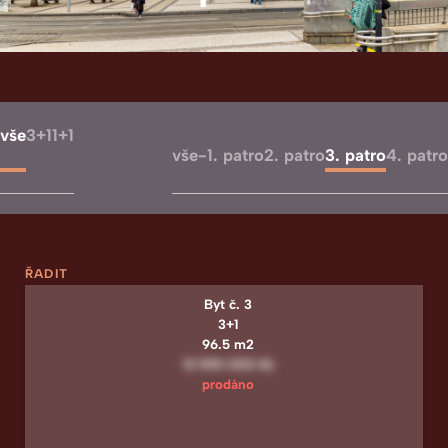
vše
3+1
1+1
vše
-1. patro
2. patro
3. patro
4. patro
ŘADIT
Byt č. 3
3+1
96.5 m2
13 590 000 Kč
prodáno