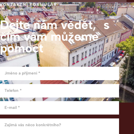
KONTAKTNÍ FORMULÁŘ
Dejte nám vědět, s
čím vám můžeme
pomoct
Jméno a příjmení *
Telefon *
E-mail *
Zajímá vás něco konkrétního?